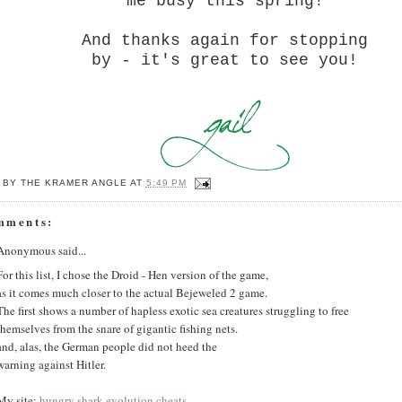
me busy this spring!
And thanks again for stopping
by - it's great to see you!
 BY
THE KRAMER ANGLE
AT
5:49 PM
mments:
Anonymous said...
For this list, I chose the Droid - Hen version of the game,
as it comes much closer to the actual Bejeweled 2 game.
The first shows a number of hapless exotic sea creatures struggling to free
themselves from the snare of gigantic fishing nets.
and, alas, the German people did not heed the
warning against Hitler.
My site;
hungry shark evolution cheats