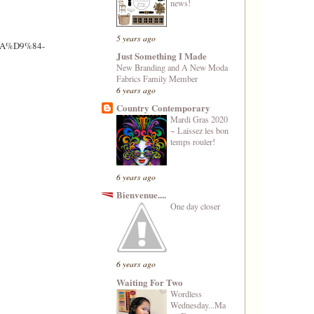
news!
5 years ago
%8A%D9%84-
Just Something I Made
New Branding and A New Moda
Fabrics Family Member
6 years ago
Country Contemporary
Mardi Gras 2020
~ Laissez les bon
temps rouler!
6 years ago
Bienvenue....
One day closer
6 years ago
Waiting For Two
Wordless
Wednesday...Ma