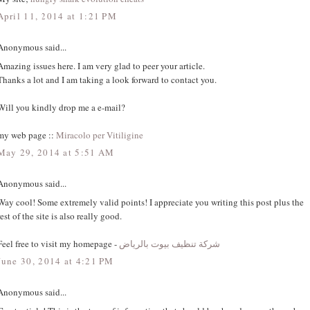
April 11, 2014 at 1:21 PM
Anonymous said...
Amazing issues here. I am very glad to peer your article.
Thanks a lot and I am taking a look forward to contact you.
Will you kindly drop me a e-mail?
my web page ::
Miracolo per Vitiligine
May 29, 2014 at 5:51 AM
Anonymous said...
Way cool! Some extremely valid points! I appreciate you writing this post plus the
rest of the site is also really good.
Feel free to visit my homepage -
شركة تنظيف بيوت بالرياض
June 30, 2014 at 4:21 PM
Anonymous said...