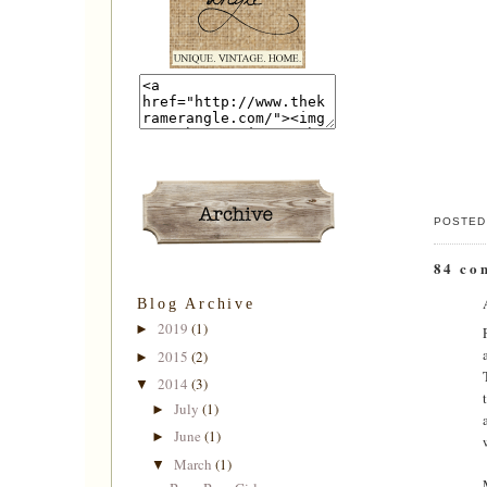
POSTED
84 co
Blog Archive
2019
(1)
►
2015
(2)
►
2014
(3)
▼
July
(1)
►
June
(1)
►
March
(1)
▼