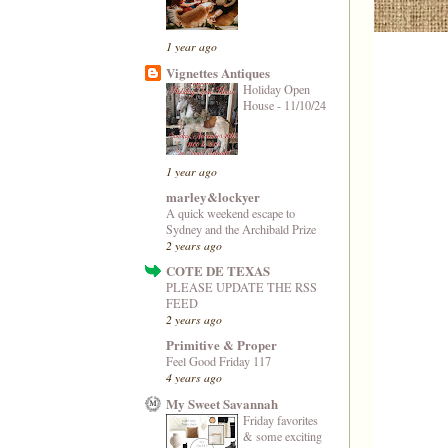
1 year ago
Vignettes Antiques
Holiday Open
House - 11/10/24
1 year ago
marley&lockyer
A quick weekend escape to
Sydney and the Archibald Prize
2 years ago
COTE DE TEXAS
PLEASE UPDATE THE RSS
FEED
2 years ago
Primitive & Proper
Feel Good Friday 117
4 years ago
My Sweet Savannah
Friday favorites
& some exciting