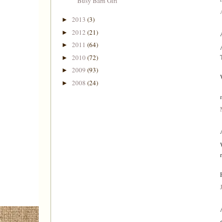
Busy Barn Girl
2013
(3)
►
2012
(21)
►
2011
(64)
►
2010
(72)
►
2009
(93)
►
2008
(24)
►