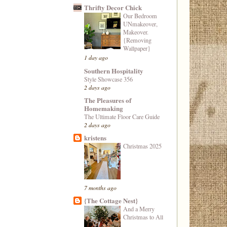
Thrifty Decor Chick
Our Bedroom
UNmakeover,
Makeover.
{Removing
Wallpaper}
1 day ago
Southern Hospitality
Style Showcase 356
2 days ago
The Pleasures of
Homemaking
The Ultimate Floor Care Guide
2 days ago
kristens
Christmas 2025
7 months ago
{The Cottage Nest}
And a Merry
Christmas to All